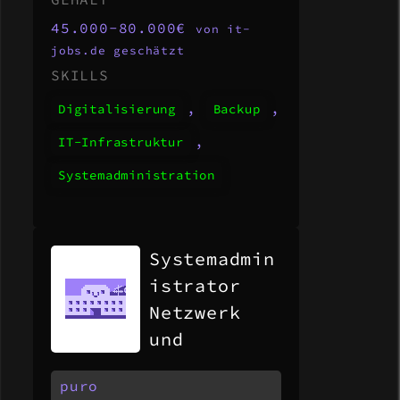
45.000-80.000€
von it-
jobs.de geschätzt
SKILLS
,
,
Digitalisierung
Backup
,
IT-Infrastruktur
Systemadministration
Systemadmin
istrator
Netzwerk
und
Security
puro
(m/w/d)