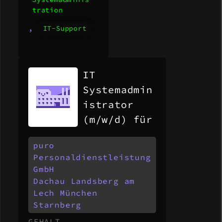
tration
,
IT-Support
IT
Systemadmin
istrator
(m/w/d) für
eine
puro
Bildungsein
Personaldienstleistung
richtung
GmbH
Dachau
Landsberg am
Lech
München
Starnberg
GEHALT