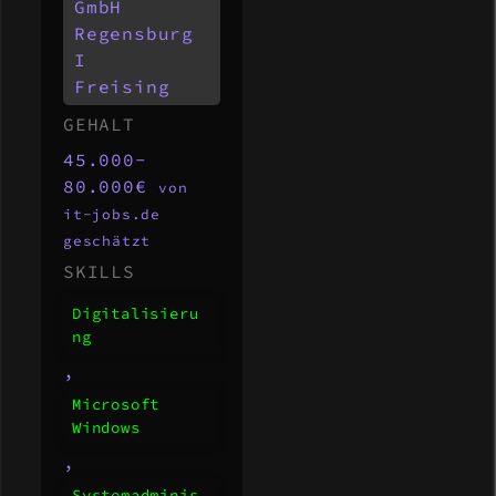
ra
GmbH
to
Regensburg
I
r
Freising
(m
GEHALT
/w
45.000-
/d
80.000€
von
)
it-jobs.de
geschätzt
SKILLS
Digitalisieru
ng
,
Microsoft
Windows
,
Systemadminis