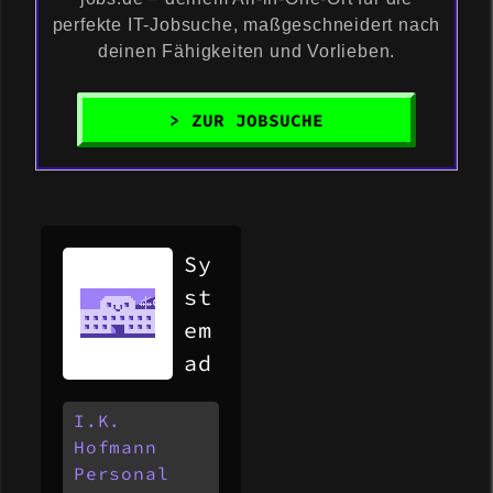
perfekte IT-Jobsuche, maßgeschneidert nach
deinen Fähigkeiten und Vorlieben.
> ZUR JOBSUCHE
Sy
st
em
ad
mi
I.K.
ni
Hofmann
st
Personal