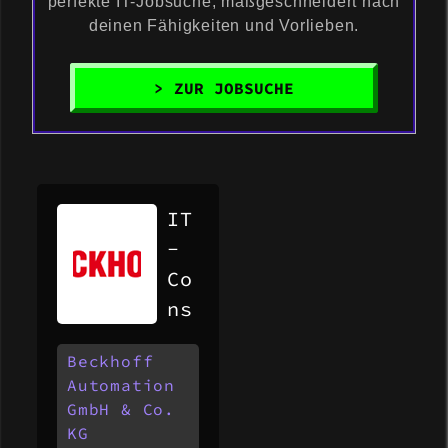
perfekte IT-Jobsuche, maßgeschneidert nach
deinen Fähigkeiten und Vorlieben.
> ZUR JOBSUCHE
IT
-
Co
ns
ul
Beckhoff
ta
Automation
nt
GmbH & Co.
(m
KG