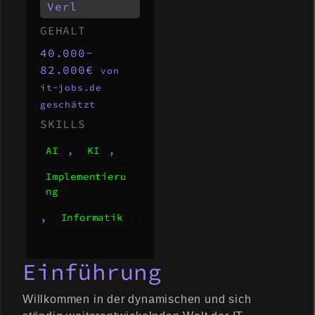
/w
Verl
/d
GEHALT
)
40.000-
fü
82.000€
von
it-jobs.de
r
geschätzt
AI
SKILLS
/K
,
,
AI
KI
I-
Te
Implementieru
ng
ch
,
no
Informatik
lo
gi
Einführung
en
Willkommen in der dynamischen und sich
un