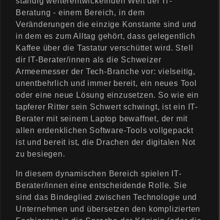
ständig weiterentwickelnden Welt der IT-
d
Beratung - einem Bereich, in dem
An
Veränderungen die einzige Konstante sind und
we
in dem es zum Alltag gehört, dass gelegentlich
Kaffee über die Tastatur verschüttet wird. Stell
nd
dir IT-Berater/innen als die Schweizer
un
Armeemesser der Tech-Branche vor: vielseitig,
ge
unentbehrlich und immer bereit, ein neues Tool
n
oder eine neue Lösung einzusetzen. So wie ein
tapferer Ritter sein Schwert schwingt, ist ein IT-
Berater mit seinem Laptop bewaffnet, der mit
allen erdenklichen Software-Tools vollgepackt
ist und bereit ist, die Drachen der digitalen Not
zu besiegen.
In diesem dynamischen Bereich spielen IT-
Berater/innen eine entscheidende Rolle. Sie
sind das Bindeglied zwischen Technologie und
Unternehmen und übersetzen den komplizierten